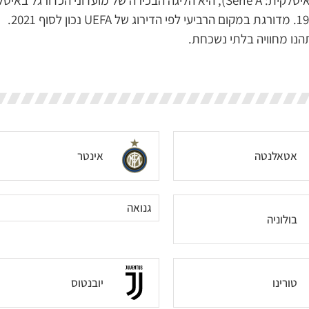
הליגה האיטלקית או בשמה האיטלקי “סרייה א’” (באיטלקית: Serie A), היא הליגה הבכירה של מועדוני הכדורגל בא
ונחשבת לאחת הליגות הטובות בעולם. נוסדה ב-1929. מדורגת במקום הרביעי לפי הדירוג של UEFA נכון לסוף 2021.
הנו מחוויה בלתי נשכחת.
אטאלנטה
אינטר
גנואה
בולוניה
טורינו
יובנטוס