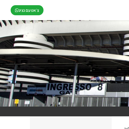
צ׳אט עם נציג